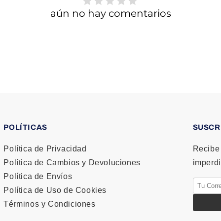
L
P
aún no hay comentarios
E
L
G
E
A
G
B
A
L
B
E
L
E
POLÍTICAS
SUSCR
Política de Privacidad
Recibe 
Política de Cambios y Devoluciones
imperdi
Política de Envíos
Política de Uso de Cookies
Términos y Condiciones