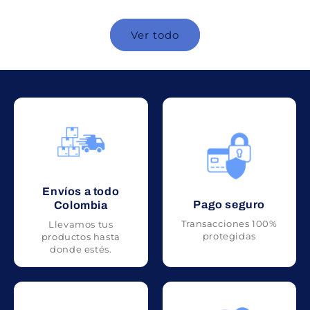
c
c
i
i
Ver todo
o
o
h
h
a
a
b
b
i
i
t
t
u
u
a
a
l
l
Envíos a todo
Pago seguro
Colombia
Transacciones 100%
Llevamos tus
protegidas
productos hasta
donde estés.