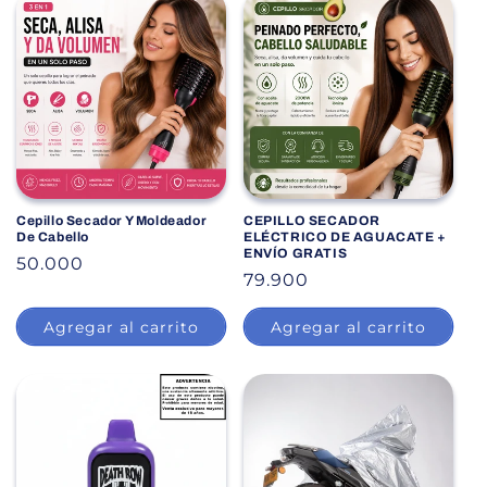
Cepillo Secador Y Moldeador
CEPILLO SECADOR
De Cabello
ELÉCTRICO DE AGUACATE +
ENVÍO GRATIS
P
50.000
P
79.900
r
r
e
Agregar al carrito
Agregar al carrito
e
c
c
i
i
o
o
h
h
a
a
b