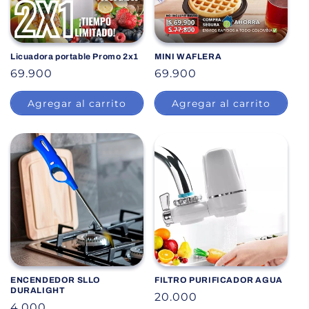
Licuadora portable Promo 2x1
MINI WAFLERA
P
69.900
P
69.900
r
r
Agregar al carrito
Agregar al carrito
e
e
c
c
i
i
o
o
h
h
a
a
b
b
i
i
t
t
u
u
a
a
ENCENDEDOR SLLO
FILTRO PURIFICADOR AGUA
l
l
DURALIGHT
P
20.000
P
4.000