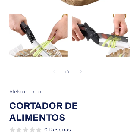
A
b
r
d
1
/
5
i
e
r
e
l
Aleko.com.co
e
m
e
CORTADOR DE
n
t
ALIMENTOS
o
m
u
0 Reseñas
l
t