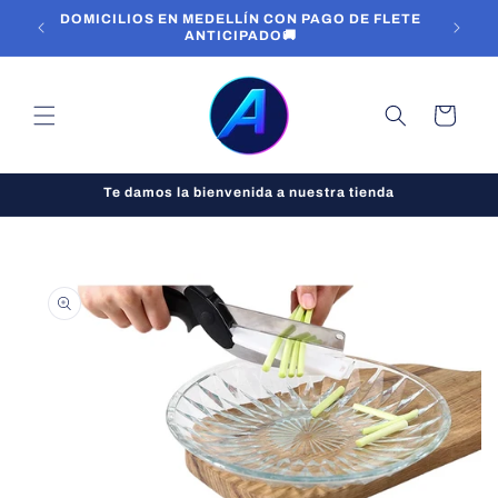
mente
S A
DOMICILIOS EN MEDELLÍN CON PAGO DE FLETE
C
al
ANTICIPADO🚚
conten
a
ido
r
r
i
t
Te damos la bienvenida a nuestra tienda
o
Ir
directa
mente
a la
inform
ación
del
produc
to