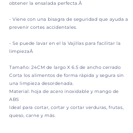
I
L
obtener la ensalada perfecta.Â
M
I
E
M
- Viene con una bisagra de seguridad que ayuda a
N
E
prevenir cortes accidentales.
T
N
O
T
S
O
- Se puede lavar en el la Vajillas para facilitar la
S
limpiezaÂ
Tamaño: 24CM de largo X 6.5 de ancho cerrado
Corta los alimentos de forma rápida y segura sin
una limpieza desordenada.
Material: hoja de acero inoxidable y mango de
ABS
Ideal para cortar, cortar y cortar verduras, frutas,
queso, carne y más.