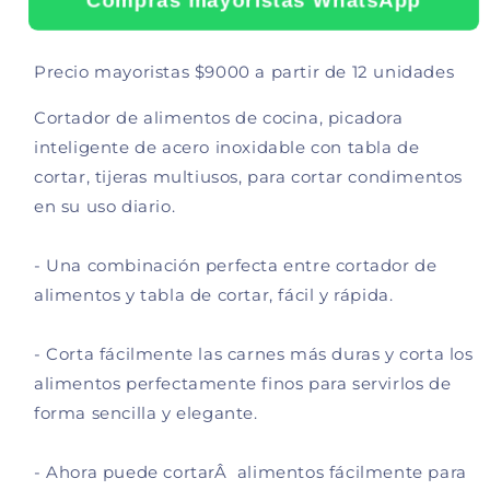
Compras mayoristas WhatsApp
t
n
i
t
d
i
Precio mayoristas $9000 a partir de 12 unidades
a
d
d
a
Cortador de alimentos de cocina, picadora
p
d
inteligente de acero inoxidable con tabla de
a
p
cortar, tijeras multiusos, para cortar condimentos
r
a
a
r
en su uso diario.
C
a
O
C
- Una combinación perfecta entre cortador de
R
O
T
R
alimentos y tabla de cortar, fácil y rápida.
A
T
D
A
- Corta fácilmente las carnes más duras y corta los
O
D
alimentos perfectamente finos para servirlos de
R
O
D
R
forma sencilla y elegante.
E
D
A
E
- Ahora puede cortarÂ alimentos fácilmente para
L
A